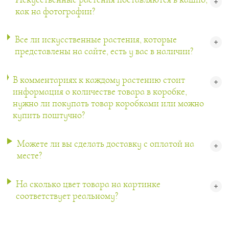
Цветы
123
как на фотографии?
Товары с 3D-моделями
499
Все ли искусственные растения, которые
Готовые решения от Treez
146
представлены на сайте, есть у вас в наличии?
Алфавитный указатель
В комментариях к каждому растению стоит
информация о количестве товара в коробке,
нужно ли покупать товар коробками или можно
купить поштучно?
Можете ли вы сделать доставку с оплатой на
месте?
Прайс-листы и каталоги
На сколько цвет товара на картинке
О Treez
соответствует реальному?
Доставка и оплата
Вопросы и ответы