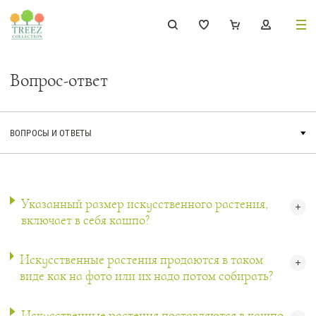
8 (495) 647-02-88
Вопрос-ответ
8 800 333-69-93
Каталог
Деревья
239
Указанный размер искусственного растения,
включает в себя кашпо?
Растения, кусты, мох и трава
221
Ампельные растения
70
Искусственные растения продаются в таком
виде как на фото или их надо потом собирать?
Кашпо
256
Дизайнерские композиции
17
Искусственные растения поставляются в кашпо,