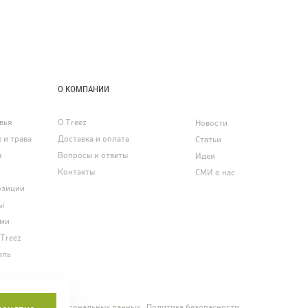
О КОМПАНИИ
вья
О Treez
Новости
 и трава
Доставка и оплата
Статьи
я
Вопросы и ответы
Идеи
Контакты
СМИ о нас
озиции
ы
ями
 Treez
ель
ние о защите персональных данных
Политика безопасности