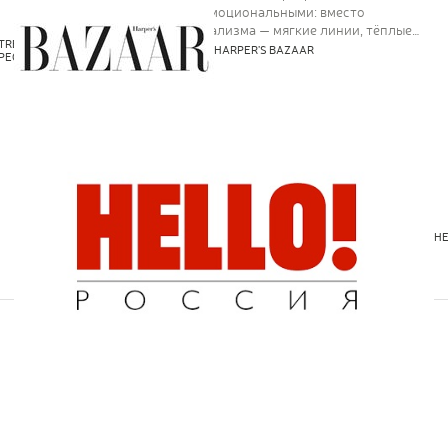
более живыми и эмоциональными: вместо
холодного минимализма — мягкие линии, тёплые
TRENDS
оттенки, игра света и рельефа. Золото, камень,
HARPER’S BAZAAR
PEOPLE
дерево и металл превращаются в язык
чувственности и уюта.
Кашпо Treez в майском виш-листе журнала
Hello!
В майском номере Hello! в одной из самых
популярных рубрик – WishList можно увидеть
и захотеть стильные кашпо и вазы нашей новой
эффектной коллекции Treez Effectory – Savage
Garden.
HE