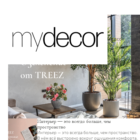
Товары с 3D-моделями
499
Готовые решения от Treez
146
Алфавитный указатель
MYDECOR
Интерьер — это всегда больше, чем
пространство
Интерьер — это всегда больше, чем пространство.
В нём всё выстроено вокруг ощущения комфорта,