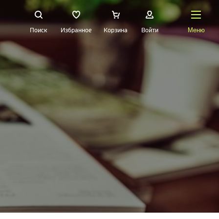
Поиск
Избранное
Корзина
Войти
Меню
НАЙТИ
О Treez
Доставка и оплата
Вопросы и ответы
Контакты
Новости
Статьи
Идеи