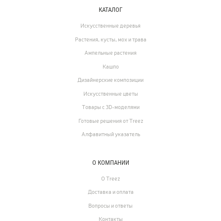
146
Готовые решения от Treez
КАТАЛОГ
Алфавитный указатель
Искусственные деревья
Растения, кусты, мох и трава
Ампельные растения
Кашпо
Дизайнерские композиции
Искусственные цветы
Товары с 3D-моделями
Готовые решения от Treez
Алфавитный указатель
Прайс-листы и каталоги
О КОМПАНИИ
О Treez
О Treez
Доставка и оплата
Вопросы и ответы
Доставка и оплата
Контакты