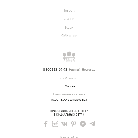
Вопросы и ответы
Новости
Контакты
Статьи
Идеи
Новости
СМИ о нас
Статьи
Идеи
СМИ о нас
8 800 333-69-93
Нижний-Новгород
info@treez.ru
г. Москва,
Понедельник - пятница
10:00-18:00, без перерыва
ПРИСОЕДИНЯЙТЕСЬ К TREEZ
В СОЦИАЛЬНЫХ СЕТЯХ
Карта сайта