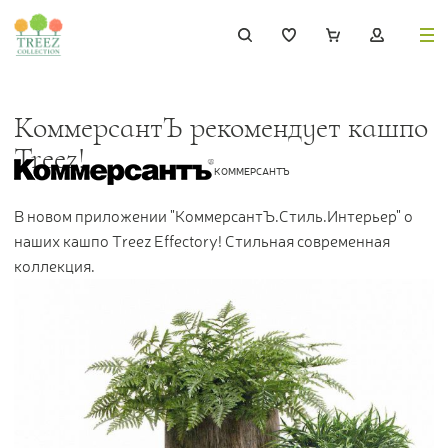
8 (495) 647-02-88
8 800 333-69-93
КоммерсантЪ рекомендует кашпо
Treez!
КОММЕРСАНТЪ
В новом приложении "КоммерсантЪ.Стиль.Интерьер" о
Каталог
наших кашпо Treez Effectory! Стильная современная
коллекция.
Деревья
239
Растения, кусты, мох и трава
221
Ампельные растения
70
Кашпо
256
Дизайнерские композиции
17