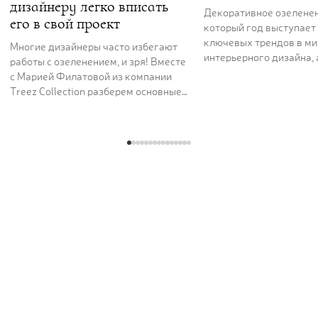
дизайнеру легко вписать
Декоративное озелене
его в свой проект
который год выступает
ключевых трендов в ми
Многие дизайнеры часто избегают
интерьерного дизайна,
работы с озеленением, и зря! Вместе
и растения — мощным 
с Марией Филатовой из компании
для создания атмосфер
Treez Collection разберем основные
любого масштаба.
принципы зеленого декора — это
так же просто, как выбрать кресло
или стол для проекта.