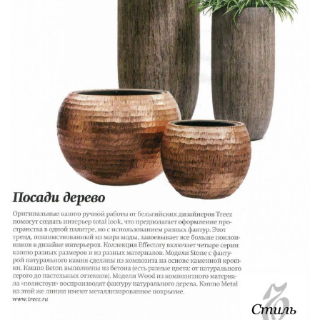
Цветы
123
Товары с 3D-моделями
499
Готовые решения от Treez
146
Алфавитный указатель
Прайс-листы и каталоги
О Treez
Доставка и оплата
Вопросы и ответы