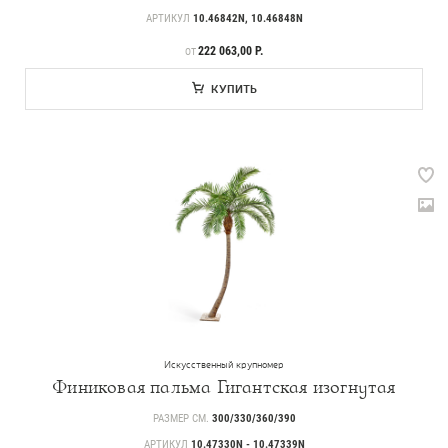
АРТИКУЛ
10.46842N, 10.46848N
ЦЕНА
222 063,00 Р.
ОТ
КУПИТЬ
Искусственный крупномер
Финиковая пальма Гигантская изогнутая
РАЗМЕР СМ.
300/330/360/390
АРТИКУЛ
10.47330N - 10.47339N