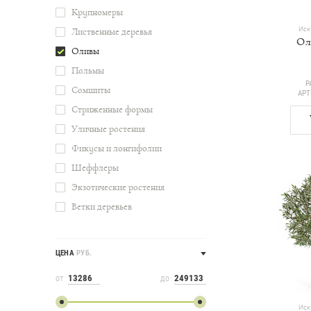
Крупномеры
Иск
Лиственные деревья
Ол
Оливы
Пальмы
Р
Самшиты
АР
Стриженные формы
Уличные растения
Фикусы и лонгифолии
Шеффлеры
Экзотические растения
Ветки деревьев
ЦЕНА
РУБ.
ОТ
ДО
Иск