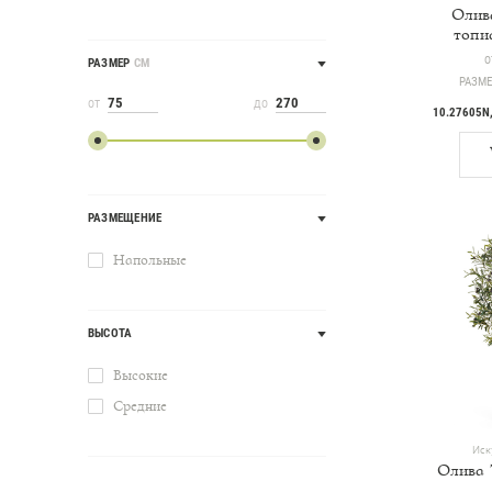
Олив
топи
Ц
О
РАЗМЕР
СМ
РАЗМЕ
ОТ
ДО
10.27605N
РАЗМЕЩЕНИЕ
Напольные
ВЫСОТА
Высокие
Средние
Иск
Олива 