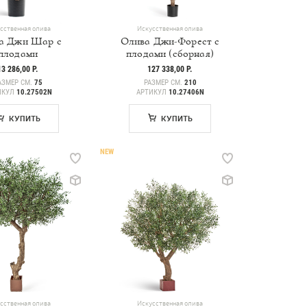
сственная олива
Искусственная олива
а Джи Шар с
Олива Джи-Форест с
плодами
плодами (сборная)
13 286,00 Р.
127 338,00 Р.
АЗМЕР СМ.
75
РАЗМЕР СМ.
210
ИКУЛ
10.27502N
АРТИКУЛ
10.27406N
КУПИТЬ
КУПИТЬ
NEW
сственная олива
Искусственная олива