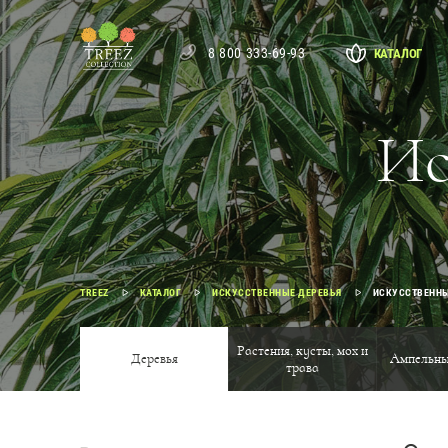
8 800 333-69-93
КАТАЛОГ
Ис
TREEZ
КАТАЛОГ
ИСКУССТВЕННЫЕ ДЕРЕВЬЯ
ИСКУССТВЕНН
Растения, кусты, мох и
Деревья
Ампельны
трава