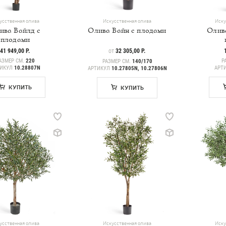
усственная олива
Искусственная олива
Иску
ива Вайлд с
Олива Вайн с плодами
Олив
плодами
41 949,00 Р.
ЦЕНА
32 305,00 Р.
ОТ
АЗМЕР СМ.
220
Р
РАЗМЕР СМ.
140/170
ТИКУЛ
10.28807N
АРТ
АРТИКУЛ
10.27805N, 10.27806N
КУПИТЬ
КУПИТЬ
усственная олива
Искусственная олива
Иску