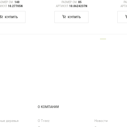
АЗМЕР СМ.
140
РАЗМЕР СМ.
85
РА
ТИКУЛ
10.27705N
АРТИКУЛ
10.0624237N
АРТ
КУПИТЬ
КУПИТЬ
___
О КОМПАНИИ
ные деревья
О Treez
Новости