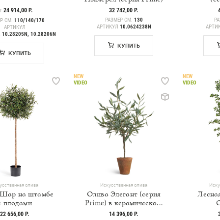
ЕНА
24 914,00 Р.
32 742,00 Р.
Т
РАЗМЕР СМ.
130
РА
Р СМ.
110/140/170
АРТИКУЛ
10.0624238N
АРТИ
АРТИКУЛ
, 10.28205N, 10.28206N
КУПИТЬ
КУПИТЬ
NEW
NEW
VIDEO
VIDEO
усственная олива
Искусственная олива
Иску
 Шар на штамбе
Олива Элегант (серия
Лесная
с плодами
Prime) в керамическо...
22 656,00 Р.
14 396,00 Р.