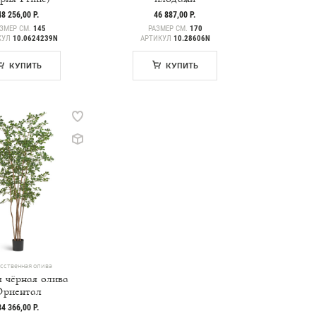
48 256,00 Р.
46 887,00 Р.
ЗМЕР СМ.
145
РАЗМЕР СМ.
170
КУЛ
10.0624239N
АРТИКУЛ
10.28606N
КУПИТЬ
КУПИТЬ
сственная олива
 чёрная олива
Ориентал
34 366,00 Р.