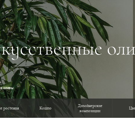
кусственные ол
ЫЕ ОЛИВЫ
Дизайнерские
е растения
Кашпо
Цв
композиции