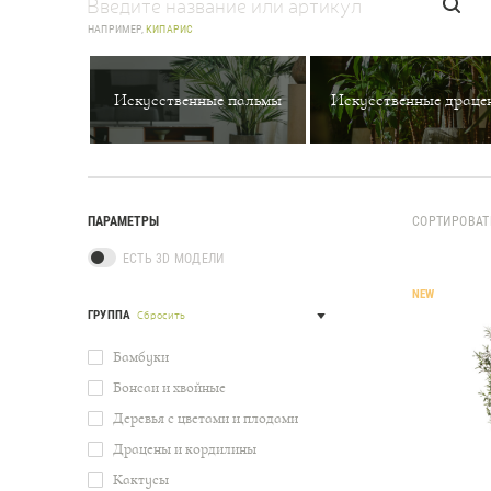
НАПРИМЕР,
КИПАРИС
Искусственные пальмы
Искусственные драце
ПАРАМЕТРЫ
СОРТИРОВАТ
ЕСТЬ 3D МОДЕЛИ
NEW
ГРУППА
Сбросить
Бамбуки
Бонсаи и хвойные
Деревья с цветами и плодами
Драцены и кордилины
Кактусы