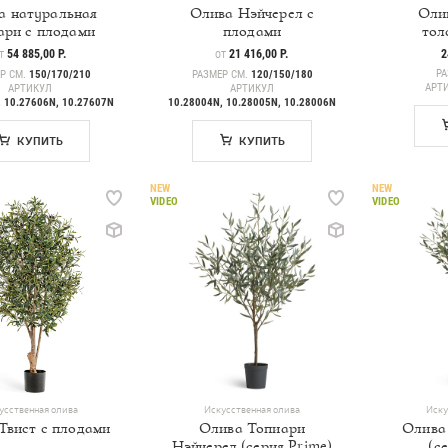
а натуральная
Олива Нэйчерел с
Оли
ари с плодами
плодами
тол
ЕНА
54 885,00 Р.
ЦЕНА
21 416,00 Р.
2
Т
ОТ
РА
Р СМ.
150/170/210
РАЗМЕР СМ.
120/150/180
АРТ
АРТИКУЛ
АРТИКУЛ
, 10.27606N, 10.27607N
10.28004N, 10.28005N, 10.28006N
КУПИТЬ
КУПИТЬ
NEW
NEW
VIDEO
VIDEO
усственная олива
Искусственная олива
Иску
Твист с плодами
Олива Топиари
Олива
Нэйчерел (серия Prime)
(с