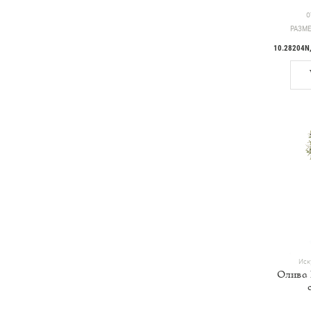
Ц
О
РАЗМЕ
10.28204N
Иск
Олива