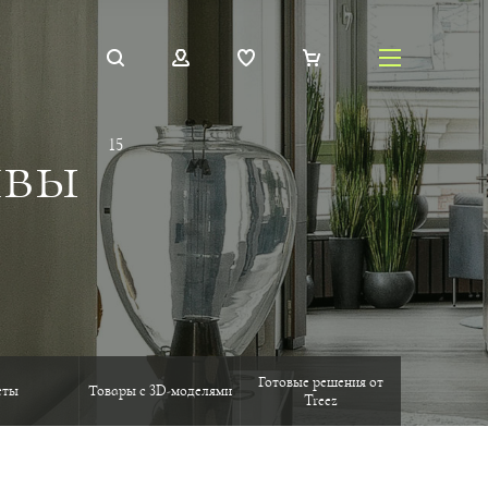
ивы
15
Готовые решения от
еты
Товары с 3D-моделями
Treez