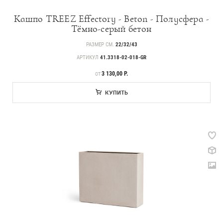
239
Деревья
Кашпо TREEZ Effectory - Beton - Полусфера -
221
Растения, кусты, мох и трава
Тёмно-серый бетон
70
Ампельные растения
РАЗМЕР СМ.
22/32/43
АРТИКУЛ
41.3318-02-018-GR
256
Кашпо
ЦЕНА
3 130,00 Р.
ОТ
17
Дизайнерские композиции
КУПИТЬ
123
Цветы
499
Товары с 3D-моделями
146
Готовые решения от Treez
Алфавитный указатель