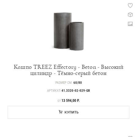
Кашпо TREEZ Effectory - Beton - Высокий
цилиндр - Тёмно-серый бетон
РАЗМЕР СМ.
60/80
АРТИКУЛ
41.3320-02-029-GR
ЦЕНА
13 594,00 Р.
ОТ
КУПИТЬ