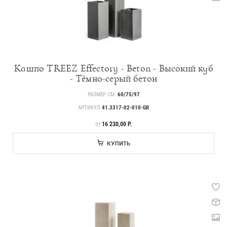
Кашпо TREEZ Effectory - Beton - Высокий куб
- Тёмно-серый бетон
РАЗМЕР СМ.
60/75/97
АРТИКУЛ
41.3317-02-010-GR
ЦЕНА
16 230,00 Р.
ОТ
КУПИТЬ