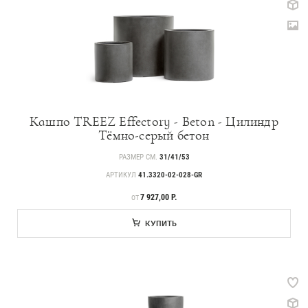
Кашпо TREEZ Effectory - Beton - Цилиндр
Тёмно-серый бетон
РАЗМЕР СМ.
31/41/53
АРТИКУЛ
41.3320-02-028-GR
ЦЕНА
7 927,00 Р.
ОТ
КУПИТЬ