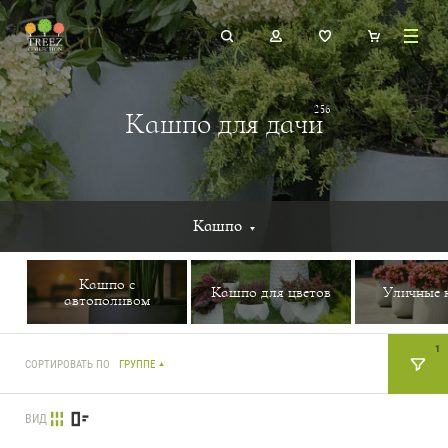
256
Кашпо для дачи
Кашпо
Кашпо с
Кашпо для цветов
Уличные 
автополивом
1
СОРТИРОВАТЬ ПО
ГРУППЕ
ВИД