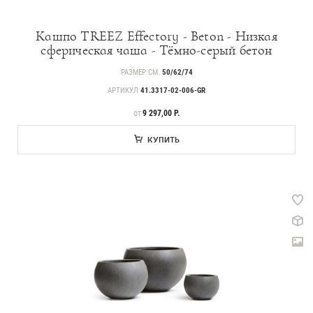
Кашпо TREEZ Effectory - Beton - Низкая
сферическая чаша - Тёмно-серый бетон
РАЗМЕР СМ.
50/62/74
АРТИКУЛ
41.3317-02-006-GR
ЦЕНА
9 297,00 Р.
ОТ
КУПИТЬ
Каталог