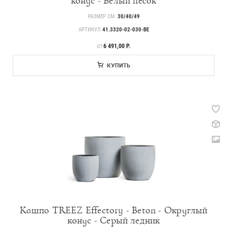
конус - Белый песок
РАЗМЕР СМ.
30/40/49
АРТИКУЛ
41.3320-02-030-BE
ЦЕНА
6 491,00 Р.
ОТ
КУПИТЬ
Кашпо TREEZ Effectory - Beton - Округлый
конус - Серый ледник