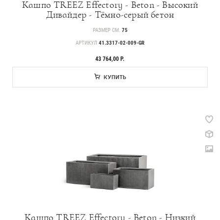
Кашпо TREEZ Effectory - Beton - Высокий
Идеи
Дивайдер - Тёмно-серый бетон
СМИ о нас
РАЗМЕР СМ.
75
АРТИКУЛ
41.3317-02-009-GR
43 764,00 Р.
КУПИТЬ
Кашпо TREEZ Effectory - Beton - Низкий