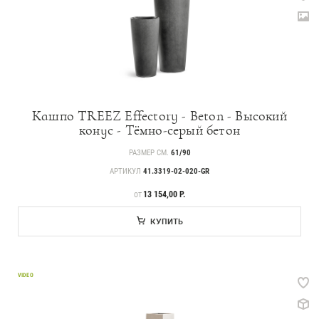
Кашпо TREEZ Effectory - Beton - Высокий
конус - Тёмно-серый бетон
РАЗМЕР СМ.
61/90
АРТИКУЛ
41.3319-02-020-GR
ЦЕНА
13 154,00 Р.
ОТ
КУПИТЬ
VIDEO