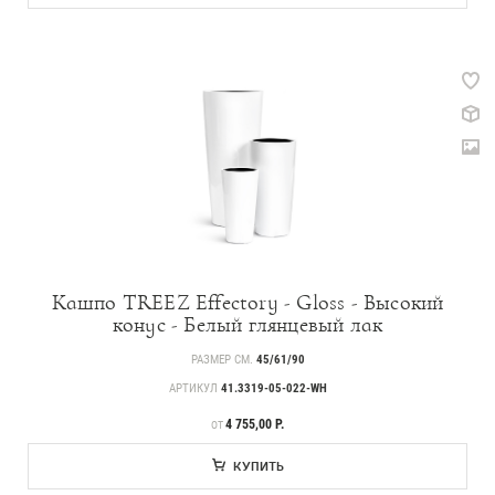
Кашпо TREEZ Effectory - Gloss - Высокий
конус - Белый глянцевый лак
РАЗМЕР СМ.
45/61/90
АРТИКУЛ
41.3319-05-022-WH
ЦЕНА
4 755,00 Р.
ОТ
КУПИТЬ