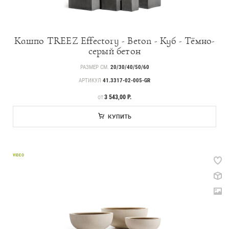
Кашпо TREEZ Effectory - Beton - Куб - Тёмно-
серый бетон
РАЗМЕР СМ.
20/30/40/50/60
АРТИКУЛ
41.3317-02-005-GR
ЦЕНА
3 543,00 Р.
ОТ
КУПИТЬ
VIDEO