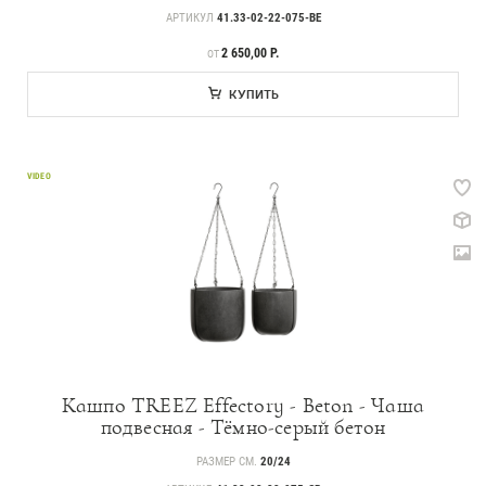
АРТИКУЛ
41.33-02-22-075-BE
ЦЕНА
2 650,00 Р.
ОТ
КУПИТЬ
VIDEO
Кашпо TREEZ Effectory - Beton - Чаша
подвесная - Тёмно-серый бетон
РАЗМЕР СМ.
20/24