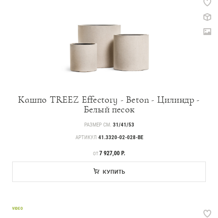
Кашпо TREEZ Effectory - Beton - Цилиндр -
Белый песок
РАЗМЕР СМ.
31/41/53
АРТИКУЛ
41.3320-02-028-BE
ЦЕНА
7 927,00 Р.
ОТ
КУПИТЬ
VIDEO