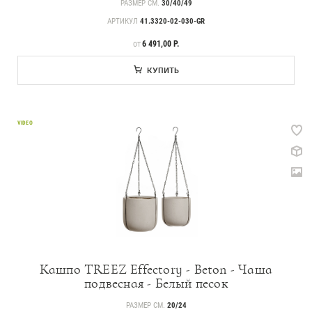
РАЗМЕР СМ.
30/40/49
АРТИКУЛ
41.3320-02-030-GR
ЦЕНА
6 491,00 Р.
ОТ
КУПИТЬ
VIDEO
Кашпо TREEZ Effectory - Beton - Чаша
подвесная - Белый песок
РАЗМЕР СМ.
20/24