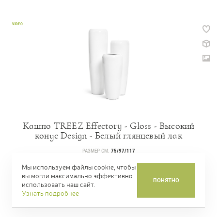
VIDEO
Кашпо TREEZ Effectory - Gloss - Высокий
конус Design - Белый глянцевый лак
РАЗМЕР СМ.
75/97/117
АРТИКУЛ
41.3320-05-036-WH
Мы используем файлы cookie, чтобы
вы могли максимально эффективно
ЦЕНА
17 388,00 Р.
ПОНЯТНО
ОТ
использовать наш сайт.
Узнать подробнее
КУПИТЬ