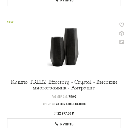
КУПИТЬ
VIDEO
Кашпо TREEZ Effectory - Crystal - Высокий
многогранник - Антрацит
РАЗМЕР СМ.
75/97
АРТИКУЛ
41.3321-08-048-BLCK
ЦЕНА
22 977,00 Р.
ОТ
КУПИТЬ