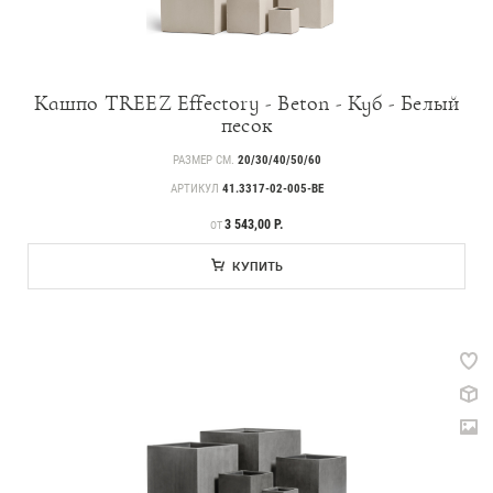
Кашпо TREEZ Effectory - Beton - Куб - Белый
песок
РАЗМЕР СМ.
20/30/40/50/60
АРТИКУЛ
41.3317-02-005-BE
ЦЕНА
3 543,00 Р.
ОТ
КУПИТЬ