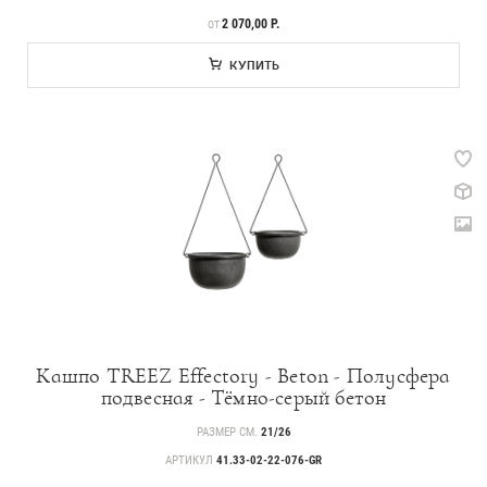
ЦЕНА
2 070,00 Р.
ОТ
КУПИТЬ
Кашпо TREEZ Effectory - Beton - Полусфера
подвесная - Тёмно-серый бетон
РАЗМЕР СМ.
21/26
АРТИКУЛ
41.33-02-22-076-GR