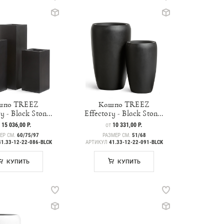
шпо TREEZ
Кашпо TREEZ
y - Black Ston...
Effectory - Black Ston...
НА
15 036,00 Р.
ЦЕНА
10 331,00 Р.
Т
ОТ
ЕР СМ.
60/75/97
РАЗМЕР СМ.
51/68
41.33-12-22-086-BLCK
АРТИКУЛ
41.33-12-22-091-BLCK
КУПИТЬ
КУПИТЬ