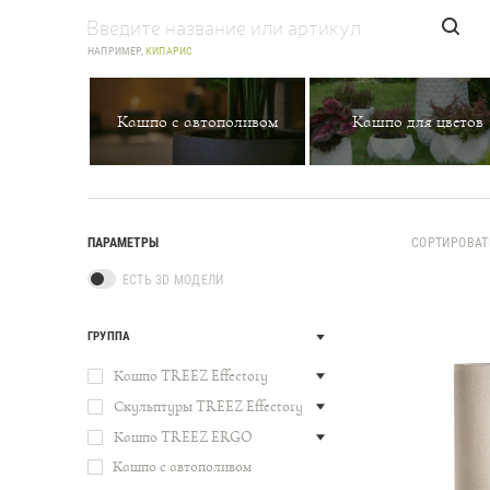
НАПРИМЕР,
КИПАРИС
Кашпо с автополивом
Кашпо для цветов
ПАРАМЕТРЫ
СОРТИРОВАТ
ЕСТЬ 3D МОДЕЛИ
ГРУППА
Кашпо TREEZ Effectory
Скульптуры TREEZ Effectory
Кашпо TREEZ ERGO
Кашпо с автополивом