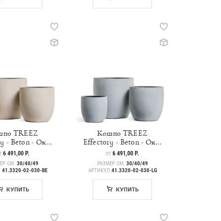
шпо TREEZ
Кашпо TREEZ
y - Beton - Ок...
Effectory - Beton - Ок...
ЕНА
6 491,00 Р.
ЦЕНА
6 491,00 Р.
Т
ОТ
ЕР СМ.
30/40/49
РАЗМЕР СМ.
30/40/49
Л
41.3320-02-030-BE
АРТИКУЛ
41.3320-02-030-LG
КУПИТЬ
КУПИТЬ