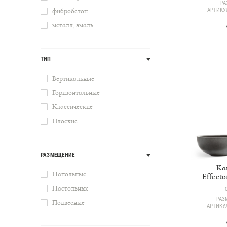
РА
АРТИК
фибробетон
металл, эмаль
ТИП
Вертикальные
Горизонтальные
Классические
Плоские
РАЗМЕЩЕНИЕ
Ка
Напольные
Effecto
Настольные
РАЗ
Подвесные
АРТИК