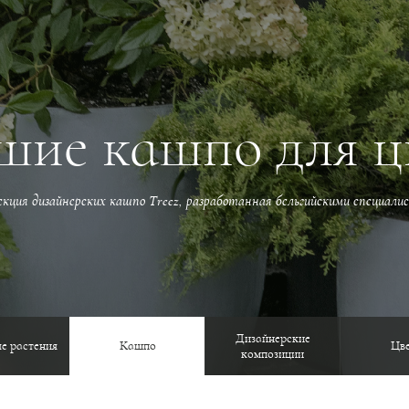
шие кашпо для ц
екция дизайнерских кашпо Treez, разработанная бельгийскими специали
Дизайнерские
е растения
Кашпо
Цв
композиции