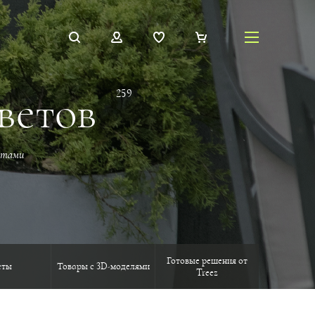
ветов
259
стами
Готовые решения от
еты
Товары с 3D-моделями
Treez