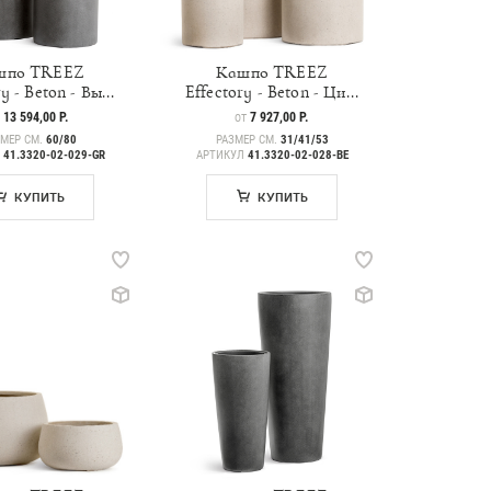
шпо TREEZ
Кашпо TREEZ
y - Beton - Вы...
Effectory - Beton - Ци...
НА
13 594,00 Р.
ЦЕНА
7 927,00 Р.
Т
ОТ
ЗМЕР СМ.
60/80
РАЗМЕР СМ.
31/41/53
Л
41.3320-02-029-GR
АРТИКУЛ
41.3320-02-028-BE
КУПИТЬ
КУПИТЬ