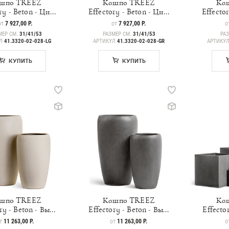
шпо TREEZ
Кашпо TREEZ
Ка
ry - Beton - Ци...
Effectory - Beton - Ци...
Effector
ЦЕНА
7 927,00 Р.
ЦЕНА
7 927,00 Р.
Ц
ОТ
ОТ
О
МЕР СМ.
31/41/53
РАЗМЕР СМ.
31/41/53
РА
УЛ
41.3320-02-028-LG
АРТИКУЛ
41.3320-02-028-GR
АРТИКУ
КУПИТЬ
КУПИТЬ
шпо TREEZ
Кашпо TREEZ
Ка
ry - Beton - Вы...
Effectory - Beton - Вы...
Effector
ЕНА
11 263,00 Р.
ЦЕНА
11 263,00 Р.
Ц
Т
ОТ
О