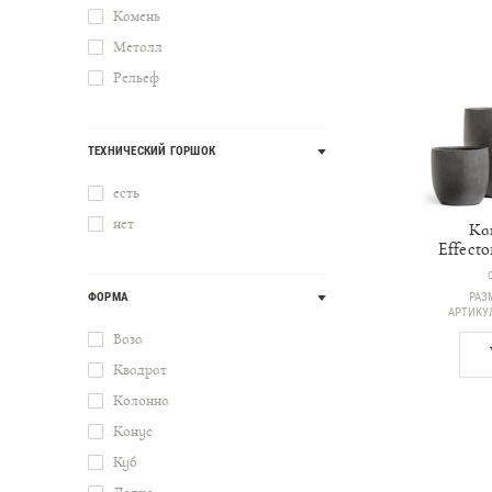
Камень
Металл
Рельеф
ТЕХНИЧЕСКИЙ ГОРШОК
есть
нет
Ка
Effecto
РАЗ
ФОРМА
АРТИК
Ваза
Квадрат
Колонна
Конус
Куб