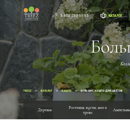
8 800 333-69-93
КАТАЛОГ
Боль
Колл
TREEZ
КАТАЛОГ
КАШПО
БОЛЬШИЕ КАШПО ДЛЯ ЦВЕТОВ
Растения, кусты, мох и
Деревья
Ампельны
трава