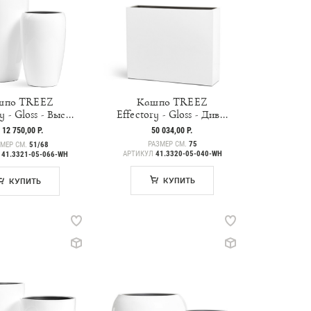
шпо TREEZ
Кашпо TREEZ
y - Gloss - Выс...
Effectory - Gloss - Див...
НА
12 750,00 Р.
50 034,00 Р.
Т
РАЗМЕР СМ.
75
ЗМЕР СМ.
51/68
АРТИКУЛ
41.3320-05-040-WH
Л
41.3321-05-066-WH
КУПИТЬ
КУПИТЬ