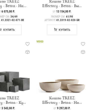
шпо TREEZ
Кашпо TREEZ
y - Beton - Ни...
Effectory - Beton - Вы...
ЕНА
6 075,00 Р.
ЦЕНА
13 154,00 Р.
Т
ОТ
ЗМЕР СМ.
34/49
РАЗМЕР СМ.
61/90
Л
41.3321-02-071-BE
АРТИКУЛ
41.3319-02-020-GR
КУПИТЬ
КУПИТЬ
VIDEO
шпо TREEZ
Кашпо TREEZ
y - Beton - Ку...
Effectory - Beton - Ни...
ЕНА
3 543,00 Р.
ЦЕНА
9 297,00 Р.
Т
ОТ