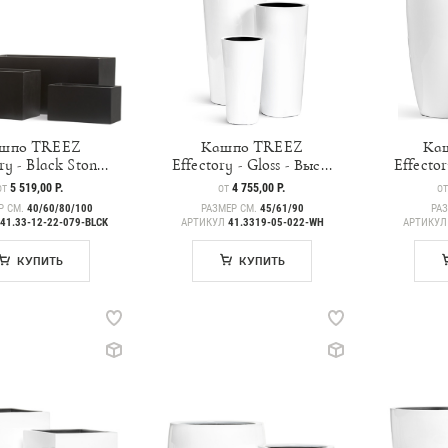
шпо TREEZ
Кашпо TREEZ
Ка
ry - Black Ston...
Effectory - Gloss - Выс...
Effector
ЦЕНА
5 519,00 Р.
ЦЕНА
4 755,00 Р.
ЦЕ
ОТ
ОТ
О
Р СМ.
40/60/80/100
РАЗМЕР СМ.
45/61/90
РА
41.33-12-22-079-BLCK
АРТИКУЛ
41.3319-05-022-WH
АРТИКУ
КУПИТЬ
КУПИТЬ