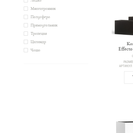
Лодка
Многогранник
Полусфера
Прямоугольник
Трапеция
Цилиндр
Ка
Effecto
Чаша
РАЗМЕ
АРТИКУЛ