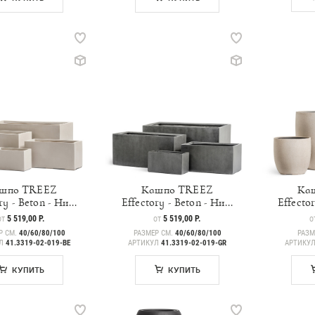
шпо TREEZ
Кашпо TREEZ
Ка
ry - Beton - Ни...
Effectory - Beton - Ни...
Effector
ЦЕНА
5 519,00 Р.
ЦЕНА
5 519,00 Р.
Ц
ОТ
ОТ
О
Р СМ.
40/60/80/100
РАЗМЕР СМ.
40/60/80/100
РАЗМ
УЛ
41.3319-02-019-BE
АРТИКУЛ
41.3319-02-019-GR
АРТИКУ
КУПИТЬ
КУПИТЬ