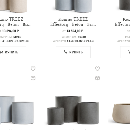
шпо TREEZ
Кашпо TREEZ
Ка
ry - Beton - Вы...
Effectory - Beton - Вы...
Effector
ЕНА
13 594,00 Р.
ЦЕНА
13 594,00 Р.
ЦЕ
Т
ОТ
О
ЗМЕР СМ.
60/80
РАЗМЕР СМ.
60/80
РА
УЛ
41.3320-02-029-BE
АРТИКУЛ
41.3320-02-029-LG
АРТИКУ
КУПИТЬ
КУПИТЬ