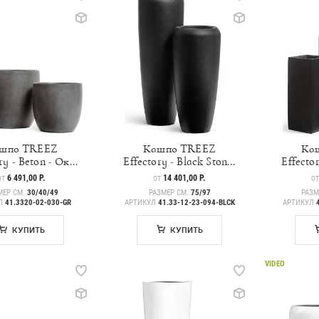
шпо TREEZ
Кашпо TREEZ
Ка
ry - Beton - Ок...
Effectory - Black Ston...
Effector
ЦЕНА
6 491,00 Р.
ЦЕНА
14 401,00 Р.
ЦЕ
ОТ
ОТ
О
МЕР СМ.
30/40/49
РАЗМЕР СМ.
75/97
РАЗМ
УЛ
41.3320-02-030-GR
АРТИКУЛ
41.33-12-23-094-BLCK
АРТИКУЛ
КУПИТЬ
КУПИТЬ
VIDEO