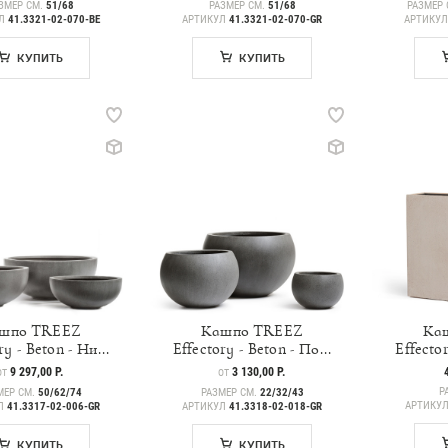
ЗМЕР СМ.
51/68
РАЗМЕР СМ.
51/68
РАЗМЕР 
УЛ
41.3321-02-070-BE
АРТИКУЛ
41.3321-02-070-GR
АРТИКУ
КУПИТЬ
КУПИТЬ
шпо TREEZ
Кашпо TREEZ
Ка
ry - Beton - Ни...
Effectory - Beton - По...
Effector
ЦЕНА
9 297,00 Р.
ЦЕНА
3 130,00 Р.
ОТ
ОТ
Р
МЕР СМ.
50/62/74
РАЗМЕР СМ.
22/32/43
АРТИКУ
УЛ
41.3317-02-006-GR
АРТИКУЛ
41.3318-02-018-GR
КУПИТЬ
КУПИТЬ