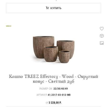
КУПИТЬ
VIDEO
Кашпо TREEZ Effectory - Wood - Округлый
конус - Светлый дуб
РАЗМЕР СМ.
22/30/40/49
АРТИКУЛ
41.3317-03-012-WB
ЦЕНА
3 228,00 Р.
ОТ