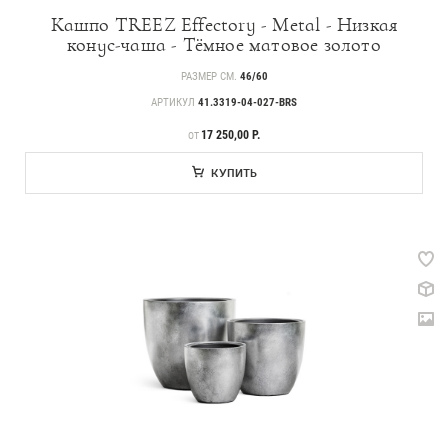
Кашпо TREEZ Effectory - Metal - Низкая
конус-чаша - Тёмное матовое золото
РАЗМЕР СМ.
46/60
АРТИКУЛ
41.3319-04-027-BRS
ЦЕНА
17 250,00 Р.
ОТ
Прайс-листы и каталоги
КУПИТЬ
О Treez
Доставка и оплата
Вопросы и ответы
Контакты
Новости
Статьи