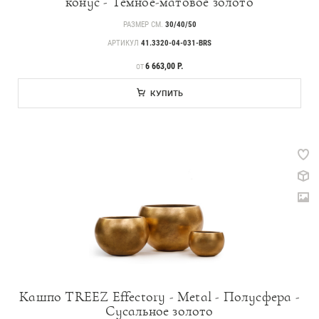
конус - Тёмное-матовое золото
РАЗМЕР СМ.
30/40/50
АРТИКУЛ
41.3320-04-031-BRS
ЦЕНА
6 663,00 Р.
ОТ
КУПИТЬ
Кашпо TREEZ Effectory - Metal - Полусфера -
Сусальное золото