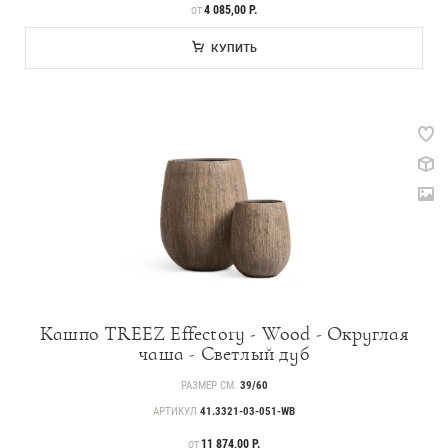
ЦЕНА
4 085,00 Р.
ОТ
КУПИТЬ
Кашпо TREEZ Effectory - Wood - Округлая
чаша - Светлый дуб
РАЗМЕР СМ.
39/60
АРТИКУЛ
41.3321-03-051-WB
ЦЕНА
11 874,00 Р.
ОТ