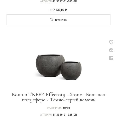
АРТИКУЛ
41.3317-01-003-GR
ЦЕНА
7 233,00 Р.
ОТ
КУПИТЬ
Кашпо TREEZ Effectory - Stone - Большая
полусфера - Тёмно-серый камень
РАЗМЕР СМ.
40/60
АРТИКУЛ
41.3319-01-025-GR