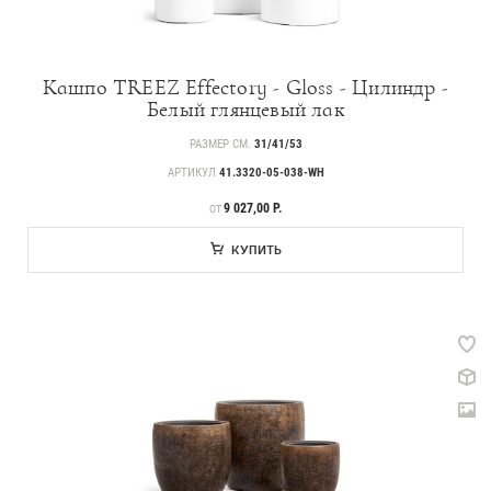
Кашпо TREEZ Effectory - Gloss - Цилиндр -
Белый глянцевый лак
РАЗМЕР СМ.
31/41/53
АРТИКУЛ
41.3320-05-038-WH
ЦЕНА
9 027,00 Р.
ОТ
КУПИТЬ