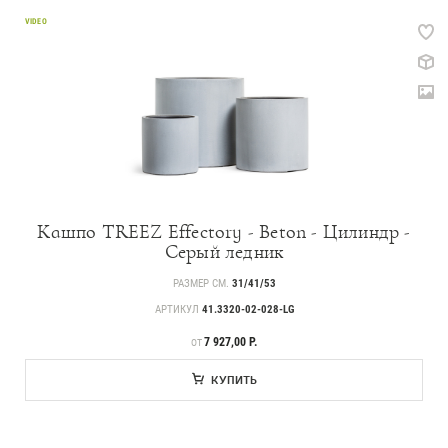
VIDEO
Кашпо TREEZ Effectory - Beton - Цилиндр -
Серый ледник
РАЗМЕР СМ.
31/41/53
АРТИКУЛ
41.3320-02-028-LG
ЦЕНА
7 927,00 Р.
ОТ
КУПИТЬ