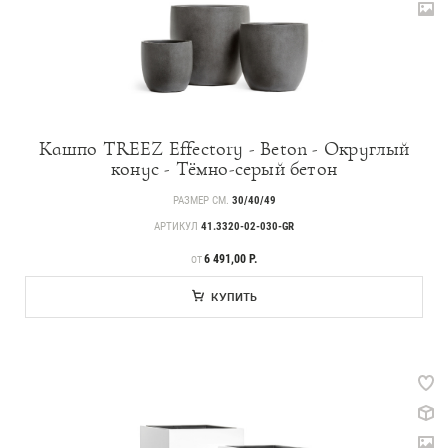
Кашпо TREEZ Effectory - Beton - Округлый
конус - Тёмно-серый бетон
РАЗМЕР СМ.
30/40/49
АРТИКУЛ
41.3320-02-030-GR
ЦЕНА
6 491,00 Р.
ОТ
КУПИТЬ