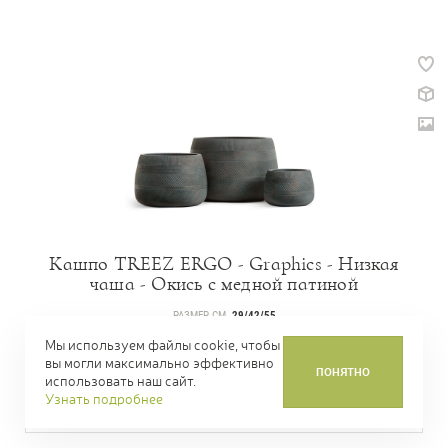
Кашпо TREEZ ERGO - Graphics - Низкая
чаша - Окись с медной патиной
РАЗМЕР СМ.
29/42/55
АРТИКУЛ
41.1020-0044-GG
Мы используем файлы cookie, чтобы
вы могли максимально эффективно
ПОНЯТНО
ЦЕНА
3 290,00 Р.
ОТ
использовать наш сайт.
Узнать подробнее
КУПИТЬ