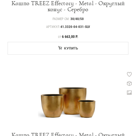
Кашпо TREEZ Effectory - Metal - Округлый
Идеи
конус - Серебро
СМИ о нас
РАЗМЕР СМ.
30/40/50
АРТИКУЛ
41.3320-04-031-SLV
ЦЕНА
6 663,00 Р.
ОТ
КУПИТЬ
Кашпо TREEZ Effectory - Metal - Округлый