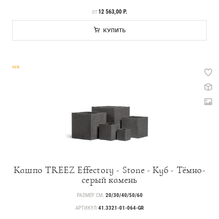
ЦЕНА
12 563,00 Р.
ОТ
КУПИТЬ
NEW
Кашпо TREEZ Effectory - Stone - Куб - Тёмно-
серый камень
РАЗМЕР СМ.
20/30/40/50/60
АРТИКУЛ
41.3321-01-064-GR