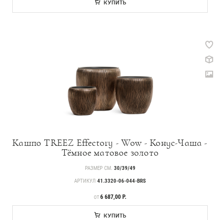
КУПИТЬ
Кашпо TREEZ Effectory - Wow - Конус-Чаша -
Тёмное матовое золото
РАЗМЕР СМ.
30/39/49
АРТИКУЛ
41.3320-06-044-BRS
ЦЕНА
6 687,00 Р.
ОТ
КУПИТЬ