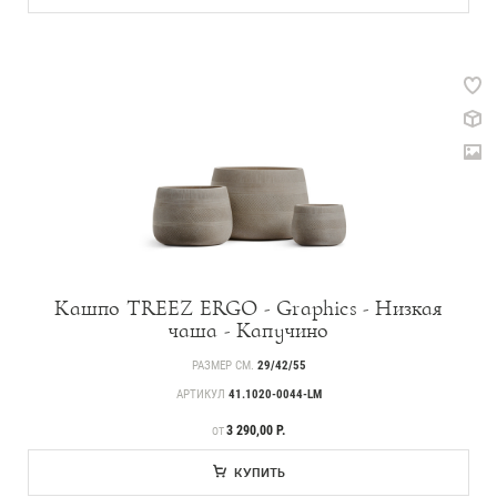
Кашпо TREEZ ERGO - Graphics - Низкая
чаша - Капучино
РАЗМЕР СМ.
29/42/55
АРТИКУЛ
41.1020-0044-LM
ЦЕНА
3 290,00 Р.
ОТ
КУПИТЬ