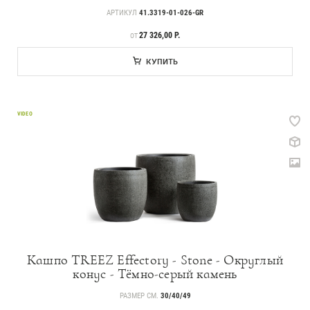
АРТИКУЛ
41.3319-01-026-GR
ЦЕНА
27 326,00 Р.
ОТ
КУПИТЬ
VIDEO
Кашпо TREEZ Effectory - Stone - Округлый
конус - Тёмно-серый камень
РАЗМЕР СМ.
30/40/49