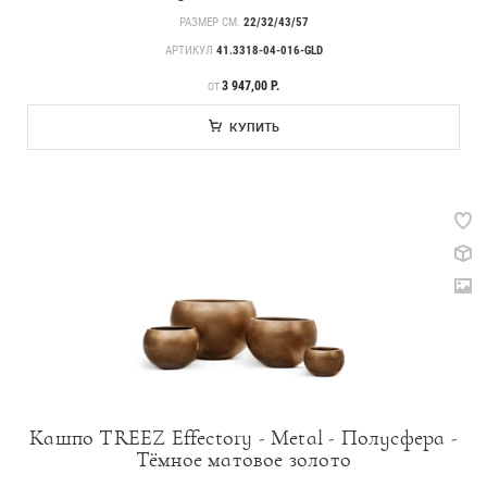
РАЗМЕР СМ.
22/32/43/57
АРТИКУЛ
41.3318-04-016-GLD
ЦЕНА
3 947,00 Р.
ОТ
КУПИТЬ
Кашпо TREEZ Effectory - Metal - Полусфера -
Тёмное матовое золото