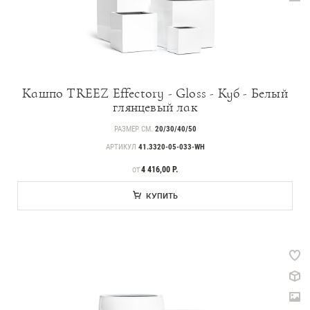
Кашпо TREEZ Effectory - Gloss - Куб - Белый
глянцевый лак
РАЗМЕР СМ.
20/30/40/50
АРТИКУЛ
41.3320-05-033-WH
ЦЕНА
4 416,00 Р.
ОТ
КУПИТЬ