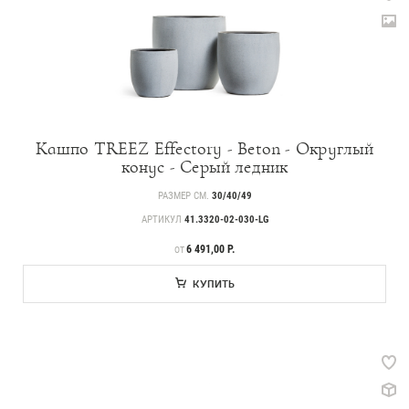
Кашпо TREEZ Effectory - Beton - Округлый
конус - Серый ледник
РАЗМЕР СМ.
30/40/49
АРТИКУЛ
41.3320-02-030-LG
ЦЕНА
6 491,00 Р.
ОТ
КУПИТЬ