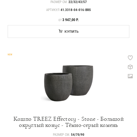
РАЗМЕР СМ.
22/32/43/57
АРТИКУЛ
41.3318-04-016-BRS
ЦЕНА
3 947,00 Р.
ОТ
КУПИТЬ
NEW
Кашпо TREEZ Effectory - Stone - Большой
округлый конус - Тёмно-серый камень
РАЗМЕР СМ.
54/70/90