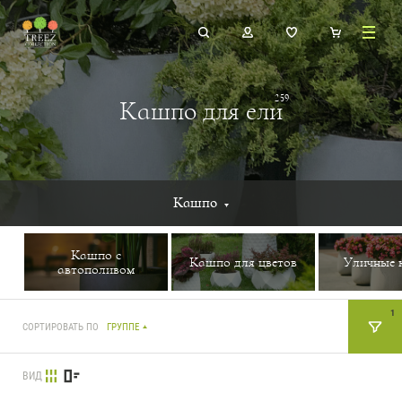
259
Кашпо для ели
Кашпо
Кашпо с
Кашпо для цветов
Уличные 
автополивом
1
СОРТИРОВАТЬ ПО
ГРУППЕ
ВИД