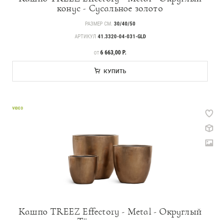
конус - Сусальное золото
РАЗМЕР СМ.
30/40/50
АРТИКУЛ
41.3320-04-031-GLD
ЦЕНА
6 663,00 Р.
ОТ
КУПИТЬ
VIDEO
Кашпо TREEZ Effectory - Metal - Округлый